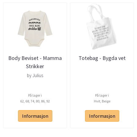
Body Beviset - Mamma
Totebag - Bygda vet
Strikker
by Julius
På lager i
På lager i
62, 68, 74, 80, 86, 92
Hvit, Beige
Informasjon
Informasjon