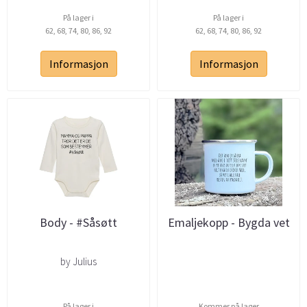
På lager i
På lager i
62, 68, 74, 80, 86, 92
62, 68, 74, 80, 86, 92
Informasjon
Informasjon
Body - #Såsøtt
Emaljekopp - Bygda vet
by Julius
På lager i
Kommer på lager