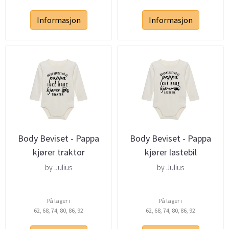
Informasjon
Informasjon
Body Beviset - Pappa
Body Beviset - Pappa
kjører traktor
kjører lastebil
by Julius
by Julius
På lager i
På lager i
62, 68, 74, 80, 86, 92
62, 68, 74, 80, 86, 92