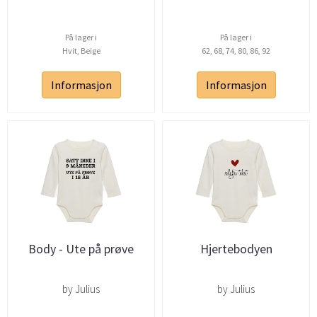
På lager i
På lager i
Hvit, Beige
62, 68, 74, 80, 86, 92
Informasjon
Informasjon
Body - Ute på prøve
Hjertebodyen
by Julius
by Julius